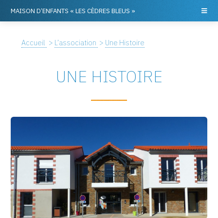
MAISON D’ENFANTS «
LES CÈDRES BLEUS
»
Accueil
>
L’association
>
Une Histoire
UNE HISTOIRE