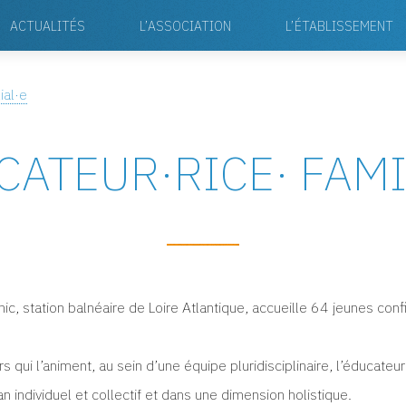
ACTUALITÉS
L’ASSOCIATION
L’ÉTABLISSEMENT
ial·e
CATEUR
·
RICE
·
FAMI
rnic, station balnéaire de Loire Atlantique, accueille 64 jeunes co
s qui l’animent, au sein d’une équipe pluridisciplinaire, l’éducate
an individuel et collectif et dans une dimension holistique.