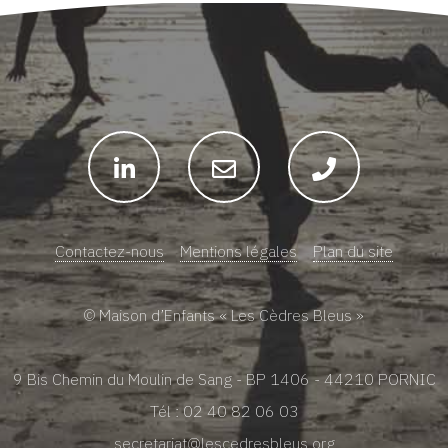
Contactez-nous
Mentions légales
Plan du site
© Maison d’Enfants «
Les Cèdres Bleus
»
9 Bis Chemin du Moulin de Sang -
BP
1406 - 44210
PORNIC
Tél : 02 40 82 06 03
secretariat@lescedresbleus.org