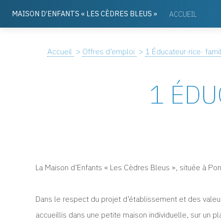
MAISON D’ENFANTS «
LES CÈDRES BLEUS
»
ACCUEIL
Accueil
>
Offres d’emploi
>
1 Éducateur·rice· famil
1 ÉDU
La Maison d’Enfants «
Les Cèdres Bleus
», située à Po
Dans le respect du projet d’établissement et des valeur
accueillis dans une petite maison individuelle, sur un pl