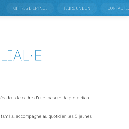
OFFRES D’EMPLOI
FAIRE UN DON
CONTACTE
LIAL
·
E
nfiés dans le cadre d’une mesure de protection.
ur familial accompagne au quotidien les 5 jeunes