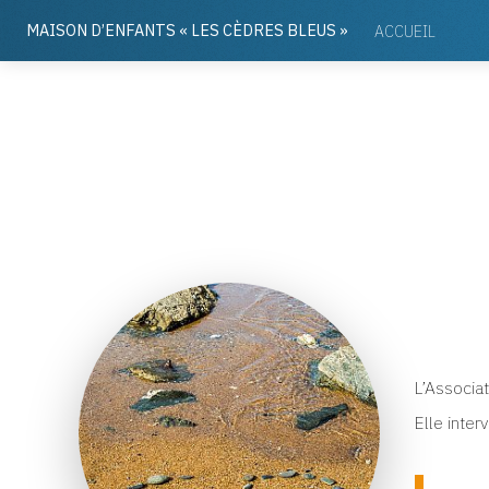
MAISON D’ENFANTS «
LES CÈDRES BLEUS
»
ACCUEIL
L’Associat
Elle inter