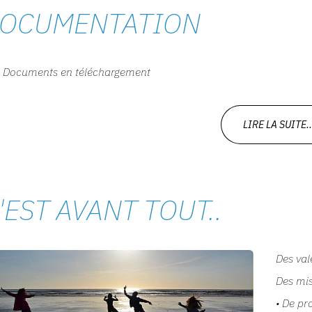
OCUMENTATION
Documents en téléchargement
LIRE LA SUITE..
'EST AVANT TOUT..
Des val
Des mi
• De pr