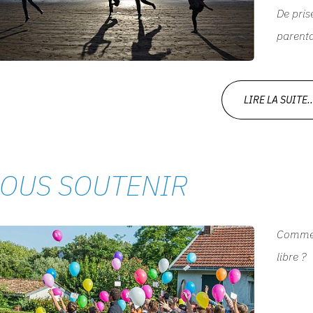
De pris
parental
LIRE LA SUITE..
OUS SOUTENIR
Commen
libre
?