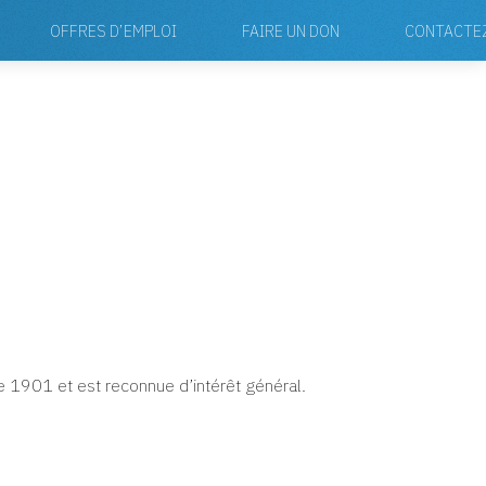
OFFRES D’EMPLOI
FAIRE UN DON
CONTACTE
 de 1901 et est reconnue d’intérêt général.